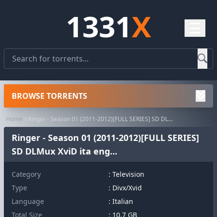
1331
X
☰
BROWSE TORRENTS
Home
Ringer - Season 01 (2011-2012)[FULL SERIES] SD DLMux XviD ita eng...
Ringer - Season 01 (2011-2012)[FULL SERIES]
SD DLMux XviD ita eng...
Category
:
Television
Type
: Divx/Xvid
Language
: Italian
Total Size
: 10.7 GB