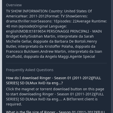
Overview
TV SHOW INFORMATION Country: United States Of
AmericaYear: 2011-2012Format: TV ShowGenres:
drama:thriller:noirSeasons: 1Episodes: 22Average Runtime:
40 min (episode)Original Language:
englishIMDB:tt1819654 PERSONAGGI PRINCIPALI - MAIN
Bridget Kelly/Siobhan Martin, interpretate da Sarah
Michelle Gellar, doppiate da Barbara De Bortoli.Henry
Butler, interpretato da Kristoffer Polaha, doppiato da
Francesco Bulckaen.Andrew Martin, interpretato da Ioan
Gruffudd, doppiato da Angelo Maggi.Agente Special
Frequently Asked Questions
How do I download Ringer - Season 01 (2011-2012)[FULL
SERIES] SD DLMux XviD ita eng...?
Click the magnet or torrent download button on this page
to start downloading Ringer - Season 01 (2011-2012)[FULL
SERIES] SD DLMux XviD ita eng.... A BitTorrent client is
required.
What is the file size of Ringer - Season 01 (2011-2012)[FULL