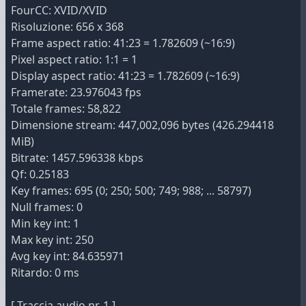
FourCC: XVID/XVID
Risoluzione: 656 x 368
Frame aspect ratio: 41:23 = 1.782609 (~16:9)
Pixel aspect ratio: 1:1 = 1
Display aspect ratio: 41:23 = 1.782609 (~16:9)
Framerate: 23.976043 fps
Totale frames: 58,822
Dimensione stream: 447,002,096 bytes (426.294418
MiB)
Bitrate: 1457.596338 kbps
Qf: 0.25183
Key frames: 695 (0; 250; 500; 749; 988; ... 58797)
Null frames: 0
Min key int: 1
Max key int: 250
Avg key int: 84.635971
Ritardo: 0 ms
[ Traccia audio nr. 1 ]