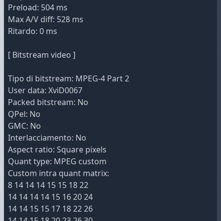
Preload: 504 ms
Max A/V diff: 528 ms
Ritardo: 0 ms
[ Bitstream video ]
Tipo di bitstream: MPEG-4 Part 2
User data: XviD0067
Packed bitstream: No
QPel: No
GMC: No
Interlacciamento: No
Aspect ratio: Square pixels
Quant type: MPEG custom
Custom intra quant matrix:
8 14 14 14 15 15 18 22
14 14 14 14 15 16 20 24
14 14 15 15 17 18 22 26
14 14 15 18 20 23 26 30