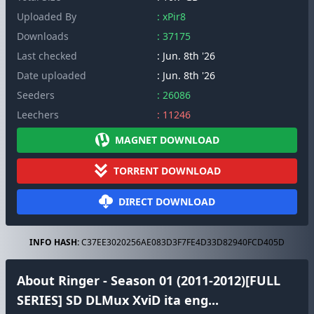
Uploaded By
: xPir8
Downloads
: 37175
Last checked
: Jun. 8th '26
Date uploaded
: Jun. 8th '26
Seeders
: 26086
Leechers
: 11246
MAGNET DOWNLOAD
TORRENT DOWNLOAD
DIRECT DOWNLOAD
INFO HASH:
C37EE3020256AE083D3F7FE4D33D82940FCD405D
About Ringer - Season 01 (2011-2012)[FULL
SERIES] SD DLMux XviD ita eng...