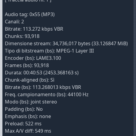
Audio tag: 0x55 (MP3)
Canali: 2
Bitrate: 113.272 kbps VBR
Chunks: 93,918
Dimensione stream: 34,736,017 bytes (33.126847 MiB)
Tipo di bitstream (bs): MPEG-1 Layer III
Encoder (bs): LAME3.100
Frames (bs): 93,918
Durata: 00:40:53 (2453.368163 s)
Chunk-aligned (bs): Sì
Bitrate (bs): 113.268013 kbps VBR
Freq. campionamento (bs): 44100 Hz
Modo (bs): joint stereo
Padding (bs): No
Emphasis (bs): none
Preload: 522 ms
Max A/V diff: 549 ms