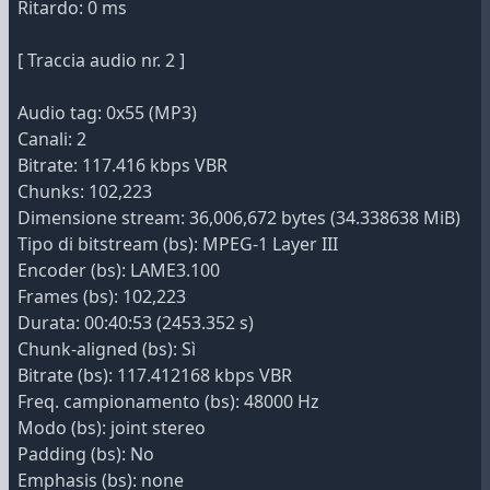
Ritardo: 0 ms
[ Traccia audio nr. 2 ]
Audio tag: 0x55 (MP3)
Canali: 2
Bitrate: 117.416 kbps VBR
Chunks: 102,223
Dimensione stream: 36,006,672 bytes (34.338638 MiB)
Tipo di bitstream (bs): MPEG-1 Layer III
Encoder (bs): LAME3.100
Frames (bs): 102,223
Durata: 00:40:53 (2453.352 s)
Chunk-aligned (bs): Sì
Bitrate (bs): 117.412168 kbps VBR
Freq. campionamento (bs): 48000 Hz
Modo (bs): joint stereo
Padding (bs): No
Emphasis (bs): none