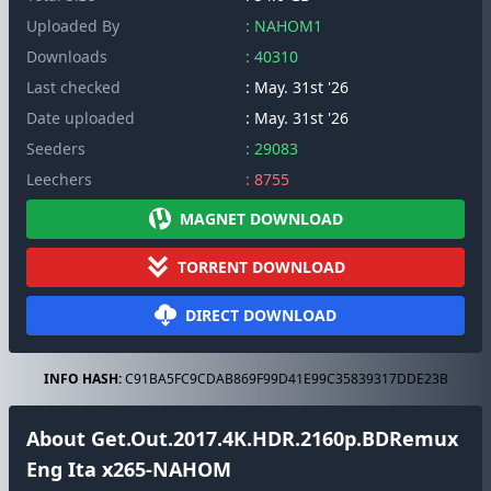
Uploaded By
: NAHOM1
Downloads
: 40310
Last checked
: May. 31st '26
Date uploaded
: May. 31st '26
Seeders
: 29083
Leechers
: 8755
MAGNET DOWNLOAD
TORRENT DOWNLOAD
DIRECT DOWNLOAD
INFO HASH:
C91BA5FC9CDAB869F99D41E99C35839317DDE23B
About Get.Out.2017.4K.HDR.2160p.BDRemux
Eng Ita x265-NAHOM