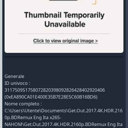
Generale
ID univoco :
311750951758072820398092826428402920406
(0xEA890CA01E400E35B7E28E5C60B16BD6)
Nome completo :
C:\Users\Utente\Documents\Get.Out.2017.4K.HDR.216
0p.BDRemux Eng Ita x265-
NAHOM\Get.Out.2017.4K.HDR.2160p.BDRemux Eng Ita