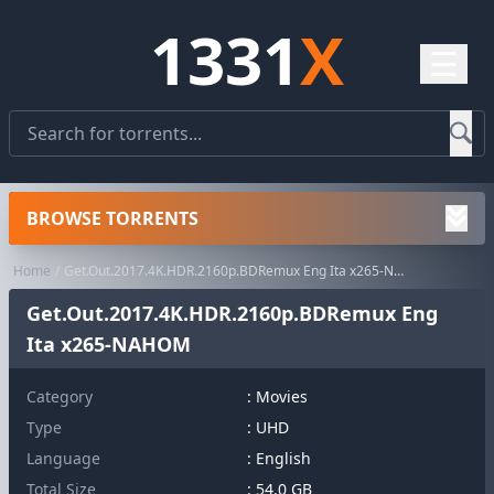
1331
X
☰
BROWSE TORRENTS
Home
Get.Out.2017.4K.HDR.2160p.BDRemux Eng Ita x265-NAHOM
Get.Out.2017.4K.HDR.2160p.BDRemux Eng
Ita x265-NAHOM
Category
:
Movies
Type
: UHD
Language
: English
Total Size
: 54.0 GB