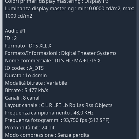
Colori primari display mastering : Display P3
Luminanza display mastering : min: 0.0000 cd/m2, max:
1000 cd/m2
Audio #1
ID : 2
Formato : DTS XLL X
Formato/Informazioni : Digital Theater Systems
Nome commerciale : DTS-HD MA + DTS:X
ID codec : A_DTS
Durata : 1o 44min
Modalità bitrate : Variabile
Bitrate : 5.477 kb/s
Canali : 8 canali
Layout canale : C L R LFE Lb Rb Lss Rss Objects
Frequenza campionamento : 48,0 KHz
Frequenza fotogrammi : 93,750 fps (512 SPF)
Profondità bit : 24 bit
Modo compressione : Senza perdita