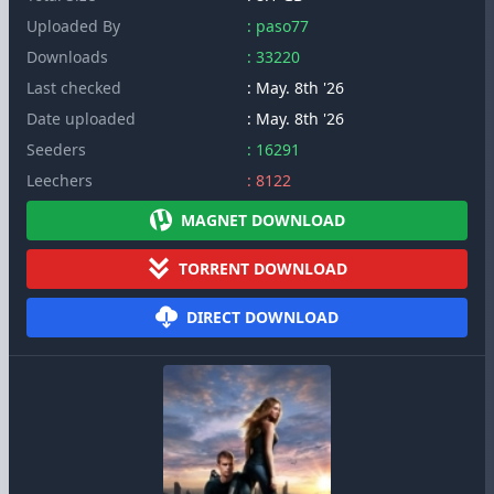
Uploaded By
: paso77
Downloads
: 33220
Last checked
: May. 8th '26
Date uploaded
: May. 8th '26
Seeders
: 16291
Leechers
: 8122
MAGNET DOWNLOAD
TORRENT DOWNLOAD
DIRECT DOWNLOAD