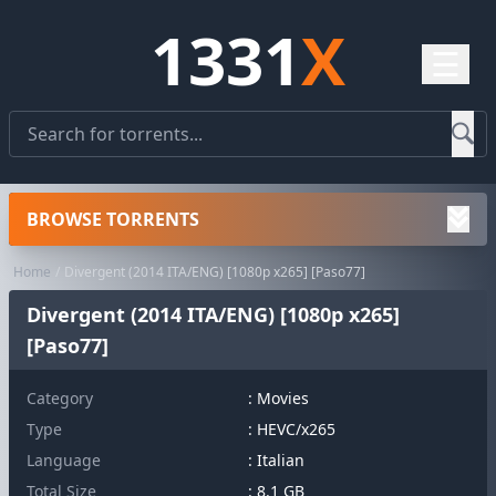
1331
X
☰
BROWSE TORRENTS
Home
Divergent (2014 ITA/ENG) [1080p x265] [Paso77]
Divergent (2014 ITA/ENG) [1080p x265]
[Paso77]
Category
:
Movies
Type
: HEVC/x265
Language
: Italian
Total Size
: 8.1 GB