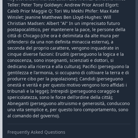
Teller: Peter Tony Goldwyn: Andrew Prior Ansel Elgort:
Caleb Prior Maggie Q: Tori Wu Mekhi Phifer: Max Kate
Winslet: Jeanine Matthews Ben Lloyd-Hughes: Will
Christian Madsen: Albert "Al" In un imprecisato futuro
postapocalittico, per mantenere la pace, le persone della
città di Chicago (che ora è delimitata da alte mura per
difendersi da una non definita minaccia esterna), a
seconda del proprio carattere, vengono inquadrate in
cinque diverse fazioni: Eruditi (perseguono la logica e la
conoscenza, sono insegnanti, scienziati e dottori, si
dedicano alla ricerca e alla cultura); Pacifici (perseguono la
gentilezza e l'armonia, si occupano di coltivare la terra e di
produrre cibo per la popolazione); Candidi (perseguono
onestà e verità e per questo motivo vengono loro affidati i
tribunali e la legge); Intrepidi (perseguono coraggio e
spericolatezza, sono le forze dell'ordine della città);
Abneganti (perseguono altruismo e generosità, conducono
una vita semplice e, per questo loro comportamento, sono
al comando del governo).
Frequently Asked Questions