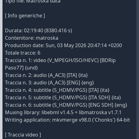
Tipo file: Matroska data
[ Info generiche ]
Durata: 02:19:40 (8380.416 s)
Contenitore: matroska
Production date: Sun, 03 May 2026 20:47:14 +0200
Totale tracce: 6
Traccia n. 1: video (V_MPEGH/ISO/HEVC) [BDRip
Paso77] {und}
Traccia n. 2: audio (A_AC3) [ITA] {ita}
Traccia n. 3: audio (A_AC3) [ENG] {eng}
Traccia n. 4: subtitle (S_HDMV/PGS) [ITA] {ita}
Traccia n. 5: subtitle (S_HDMV/PGS) [ITA SDH] {ita}
Traccia n. 6: subtitle (S_HDMV/PGS) [ENG SDH] {eng}
Muxing library: libebml v1.4.5 + libmatroska v1.7.1
Writing application: mkvmerge v98.0 ('Chonks') 64-bit
[ Traccia video ]